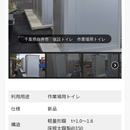
千葉県白井市 仮設トイレ 作業場用トイレ
利用用途
作業場用トイレ
仕様
新品
軽量形鋼 t=1.0～1.6
構造
床根太鋼製@350