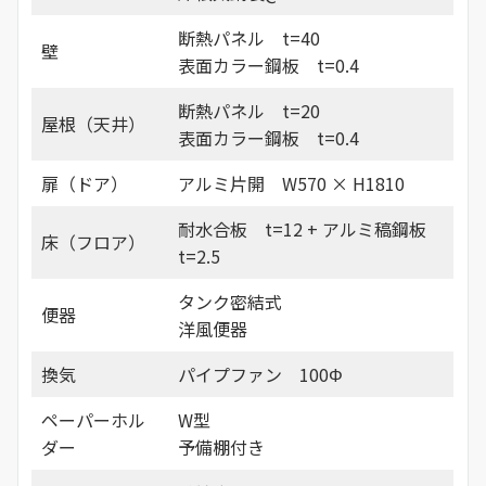
断熱パネル t=40
壁
表面カラー鋼板 t=0.4
断熱パネル t=20
屋根（天井）
表面カラー鋼板 t=0.4
扉（ドア）
アルミ片開 W570 × H1810
耐水合板 t=12 + アルミ稿鋼板
床（フロア）
t=2.5
タンク密結式
便器
洋風便器
換気
パイプファン 100Φ
ペーパーホル
W型
ダー
予備棚付き