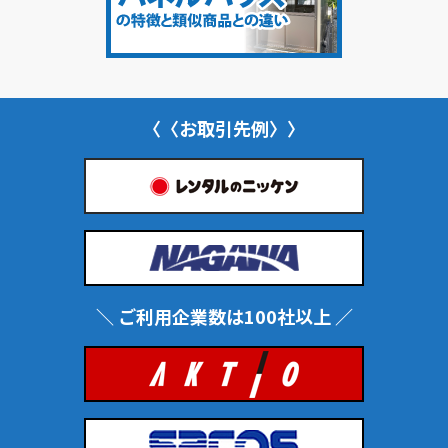
〈〈お取引先例〉〉
＼ ご利用企業数は100社以上 ／