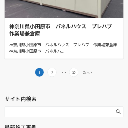
神奈川県小田原市 パネルハウス プレハブ
作業場兼倉庫
神奈川県小田原市 パネルハウス プレハブ 作業場兼倉庫
神奈川県小田原市 パネルハ...
投
…
1
2
32
次へ
稿
の
ペ
サイト内検索
ー
ジ
送
り
最新施工事例