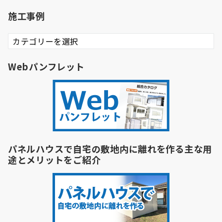
施工事例
施
工
事
Webパンフレット
例
パネルハウスで自宅の敷地内に離れを作る主な用
途とメリットをご紹介