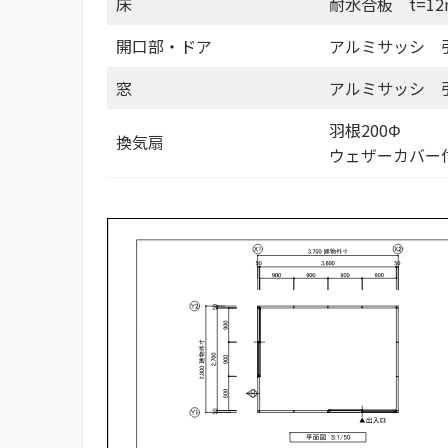
床
耐水合板 t=12
開口部・ドア
アルミサッシ 
窓
アルミサッシ 
羽根200Φ
換気扇
ウェザーカバー