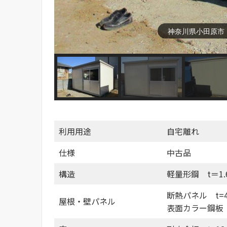
神奈川県小田原市
利用用途
自宅離れ
仕様
中古品
構造
軽量形鋼 t＝1.6
断熱パネル t=4
屋根・壁パネル
表面カラー鋼板 t