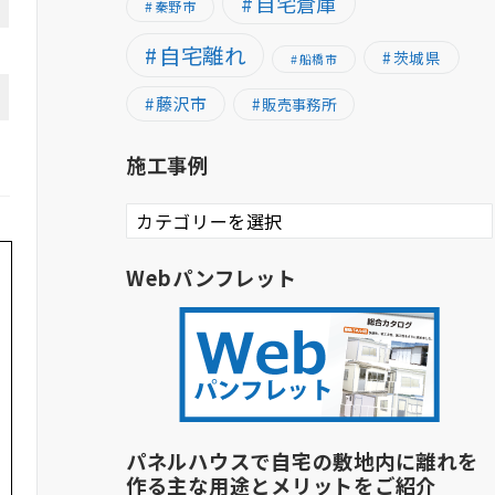
自宅倉庫
秦野市
自宅離れ
茨城県
船橋市
藤沢市
販売事務所
施工事例
施
工
事
Webパンフレット
例
パネルハウスで自宅の敷地内に離れを
作る主な用途とメリットをご紹介