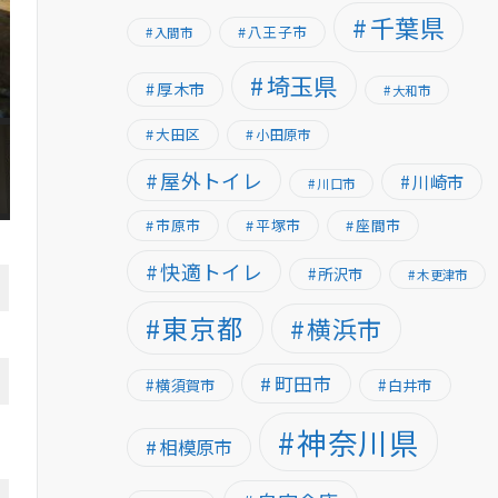
千葉県
八王子市
入間市
埼玉県
厚木市
大和市
大田区
小田原市
屋外トイレ
川崎市
川口市
市原市
平塚市
座間市
快適トイレ
所沢市
木更津市
東京都
横浜市
町田市
横須賀市
白井市
神奈川県
相模原市