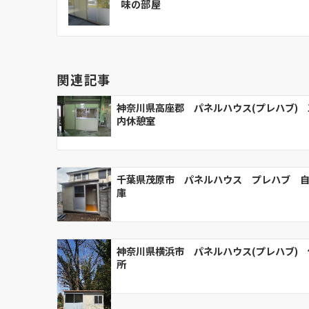
味の部屋
ナ
ビ
ゲ
ー
関連記事
シ
ョ
神奈川県高座郡 パネルハウス(プレハブ) 
ン
内休憩室
千葉県茂原市 パネルハウス プレハブ 
庫
神奈川県横浜市 パネルハウス(プレハブ) 
所