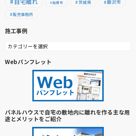
自宅離れ
藤沢市
茨城県
船橋市
販売事務所
施工事例
施
工
事
Webパンフレット
例
パネルハウスで自宅の敷地内に離れを作る主な用
途とメリットをご紹介