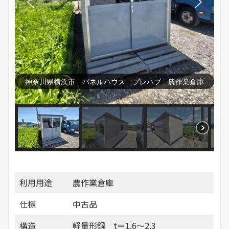
神奈川県横浜市 パネルハウス プレハブ 農作業倉庫
利用用途
農作業倉庫
仕様
中古品
構造
軽量形鋼 t＝1.6～2.3