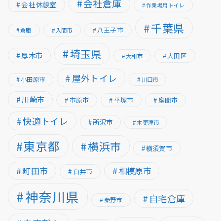
会社倉庫
会社休憩室
作業場用トイレ
千葉県
八王子市
倉庫
入間市
埼玉県
厚木市
大田区
大和市
屋外トイレ
小田原市
川口市
川崎市
市原市
平塚市
座間市
快適トイレ
所沢市
木更津市
東京都
横浜市
横須賀市
町田市
相模原市
白井市
神奈川県
自宅倉庫
秦野市