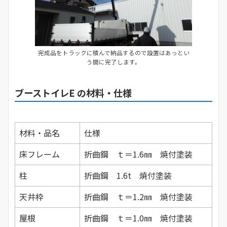
完成品をトラックに積んで納品するので設置はあっとい
う間に完了します。
ブーストイレE の材料・仕様
材料・品名
仕様
床フレーム
折曲鋼 ｔ＝1.6㎜ 焼付塗装
柱
折曲鋼 1.6t 焼付塗装
天井枠
折曲鋼 ｔ＝1.2㎜ 焼付塗装
屋根
折曲鋼 ｔ＝1.0㎜ 焼付塗装