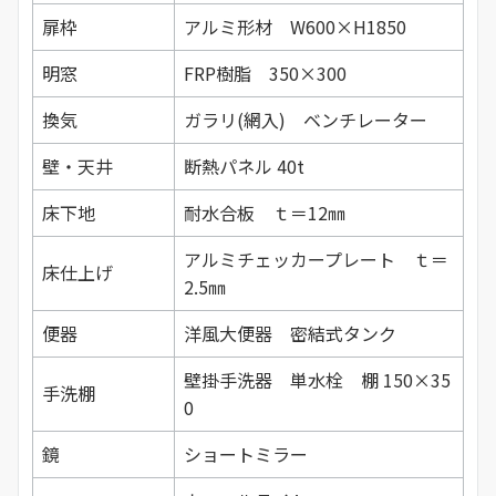
扉枠
アルミ形材 W600×H1850
明窓
FRP樹脂 350×300
換気
ガラリ(網入) ベンチレーター
壁・天井
断熱パネル 40t
床下地
耐水合板 ｔ＝12㎜
アルミチェッカープレート ｔ＝
床仕上げ
2.5㎜
便器
洋風大便器 密結式タンク
壁掛手洗器 単水栓 棚 150×35
手洗棚
0
鏡
ショートミラー