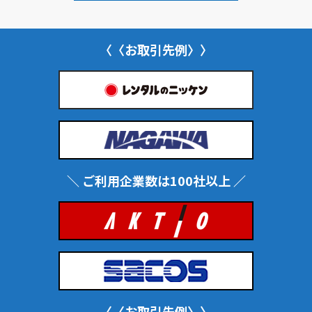
〈〈お取引先例〉〉
＼ ご利用企業数は100社以上 ／
〈〈お取引先例〉〉